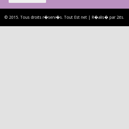
© 2015. Tous droits r�serv�s. Tout Est net | R�alis� par 2its.